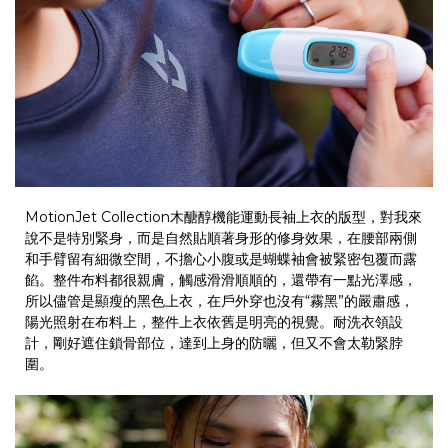
MotionJet Collection
木醣醇機能運動長袖上衣的版型，對我來
說不是特別緊身，而是自然貼順著身形的修身效果，在腰部兩側
和手臂留有細微空間，不擔心小腹或是蝴蝶袖會被緊密包覆而露
餡。整件布料都很親膚，觸感滑滑順順的，還帶有一點光澤感，
所以儘管是顯瘦的黑色上衣，在戶外穿也沒有
“
霧黑
”
的嚴肅感，
陽光照射在布料上，整件上衣依舊是明亮的視覺。耐洗衣領設
計，剛好遮住鎖骨部位，達到上身的防曬，但又不會太勒緊脖
圍。