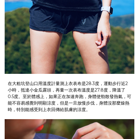
在大粗坑登山口用溫度計量測上衣表布是28.3度，運動步行近2
小時，抵達小金瓜露頭，再量一次表布溫度是27.8度，降溫了
0.5度。至於體感上，如果正在加速奔跑，身體使勁散發熱氣，可
能不容易感覺到明顯涼度，但是一旦放慢步伐，身體沒那麼燥熱
時，特別能感受到上衣回傳給肌膚的涼度。