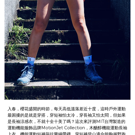
入春，櫻花盛開的時節，每天高低溫落差近十度，這時戶外運動
最困擾的是就是穿搭，穿短袖怕太冷，穿長袖又怕太悶，但如果
是長袖涼感衣，不就十全十美了嗎？這次來評測
MIT
台灣製造的
運動機能服飾品牌
MotionJet Collection
，木醣醇機能運動長袖
上衣、機能運動短褲與抗菌繃帶襪。穿短褲登山適合能夠越野跑