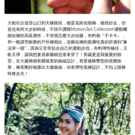
大粗坑古道登山口到天梯路段，都是花崗岩階梯，雖然好走，但
是也有跨大步的時候，不得不讚嘆
MotionJet Collection
運動機
能短褲的高延展性，不管我怎麼大步抬腿，布料都『不卡卡』，
和一般講究耐磨的戶外褲相比，這條短褲的親膚性真的舒適到
“
像
沒穿一樣
”
，因為它非常貼合自己的運動步伐，布料彈性極佳，又
軟又彈，讓我想要居家睡眠也拿來穿了！剪裁更是我最愛的類
型，在大腿兩側有圓弧形的曲線設計，有更修飾臀型的視覺效
果，褲長剛好能露出大腿曲線，但有彈性底褲設計，不怕上階梯
時會走光！