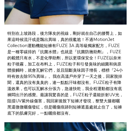
特別在上坡路段，後方隊友的視線，剛好就在自己的腰臀上，如
果這時候流汗或是飄出異味，真的很尷尬！不過
MotionJet
Collection
運動機能短褲有
FUZE 3A
高等級獨家配方，
FUZE
是一種零碳排的『抗菌水體』也就是『抗菌防黴助劑』，
FUZE
的載體只有水，不是化學助劑，所以更環保安全！
FUZE
以奈米
粒子噴霧，加工在布料上，
FUZE
粒子和引發臭味的細菌和病原
體接觸時，就會瓦解它們，並且阻斷臭味因子增長，標榜『
24
小
時有效去除
95%
異味』。我在高溫戶外穿了一天之後，回家脫掉
聞，還真的沒有臭臭的，連一點點汗味都沒有。
FUZE
粒子有降
溫效果，也可以瓦解水分張力，急速快乾，我全程運動都沒有底
褲悶出汗的感覺。最讓我驚喜的是，
FUZE
粒子還能折射
UV
光，
阻擋
UV
紫外線傷害，我回家後脫下短褲才發現，整雙大腿都曬
黑還微微曬傷發紅，但是曬傷痕跡到短褲遮蓋處就止住了，短褲
底下的肌膚完好，一點曬痕都沒有。