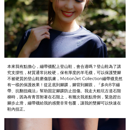
本來我有點擔心，繃帶襪配上登山鞋，會合適嗎？登山鞋為了講
究支撐性，材質通常比較硬，保有厚度的羊毛襪，可以保護雙腳
不被硬質的登山鞋磨傷肌膚，
MotionJet Collection
繃帶襪竟然
有一樣的保護效果！從足底到腳踝，腳背到腳跟，『多向
8
字繃
帶、抗翻扭織法』幫助固定腳踝防止扭傷。我走大粗坑古道石階
梯時，因為有青苔附著在石階上，有幾次我差點滑倒，緊急蹬出
腳步止滑，繃帶襪給我的感覺非常包覆，讓我的雙腳可以快速在
鞋內扭正。