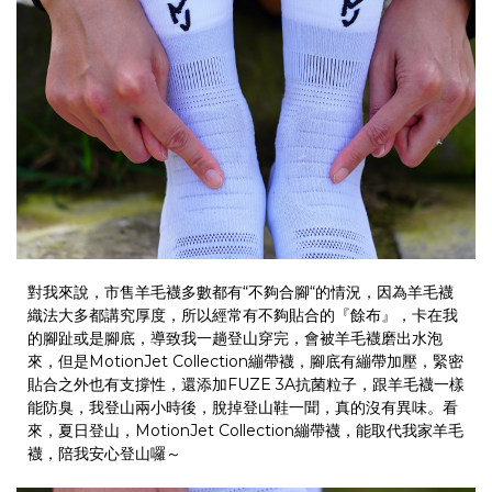
對我來說，市售羊毛襪多數都有
“
不夠合腳
“
的情況，因為羊毛襪
織法大多都講究厚度，所以經常有不夠貼合的『餘布』，卡在我
的腳趾或是腳底，導致我一趟登山穿完，會被羊毛襪磨出水泡
來，但是
MotionJet Collection
繃帶襪，腳底有繃帶加壓，緊密
貼合之外也有支撐性，還添加
FUZE 3A
抗菌粒子，跟羊毛襪一樣
能防臭，我登山兩小時後，脫掉登山鞋一聞，真的沒有異味。看
來，夏日登山，
MotionJet Collection
繃帶襪，能取代我家羊毛
襪，陪我安心登山囉～