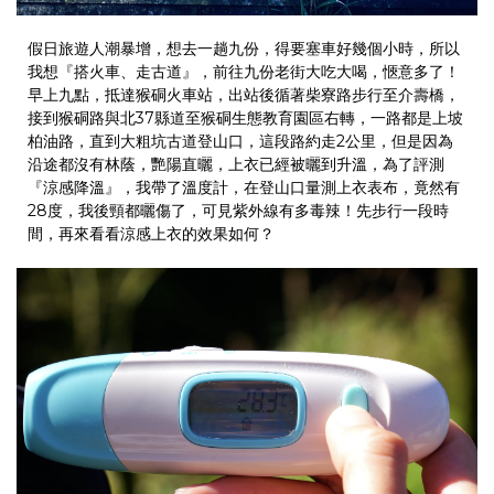
假日旅遊人潮暴增，想去一趟九份，得要塞車好幾個小時，所以
我想『搭火車、走古道』，前往九份老街大吃大喝，愜意多了！
早上九點，抵達猴硐火車站，出站後循著柴寮路步行至介壽橋，
接到猴硐路與北
37
縣道至猴硐生態教育園區右轉，一路都是上坡
柏油路，直到大粗坑古道登山口，這段路約走
2
公里，但是因為
沿途都沒有林蔭，艷陽直曬，上衣已經被曬到升溫，為了評測
『涼感降溫』，我帶了溫度計，在登山口量測上衣表布，竟然有
28
度，我後頸都曬傷了，可見紫外線有多毒辣！先步行一段時
間，再來看看涼感上衣的效果如何？