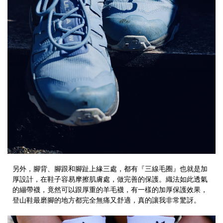
另外，腳背、腳跟和腳趾上緣三處，都有『三線毛圈』也就是加
厚設計，在鞋子容易摩擦肌膚處，做完善的保護。織法如此透氣
的繃帶襪，竟然可以跟厚重的羊毛襪，有一樣的加厚保護效果，
登山鞋最磨腳的地方都完全無痛又舒適，真的讓我非常驚訝。