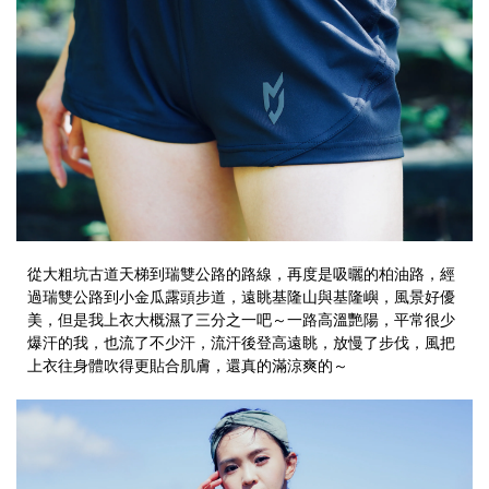
從大粗坑古道天梯到瑞雙公路的路線，再度是吸曬的柏油路，經
過瑞雙公路到小金瓜露頭步道，遠眺基隆山與基隆嶼，風景好優
美，但是我上衣大概濕了三分之一吧～一路高溫艷陽，平常很少
爆汗的我，也流了不少汗，流汗後登高遠眺，放慢了步伐，風把
上衣往身體吹得更貼合肌膚，還真的滿涼爽的～