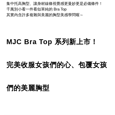
集中托高胸型、讓身材線條視覺感更曼妙更是必備條件！
千萬別小看一件看似單純的 Bra Top
其實內含許多複雜與美麗的胸型美感學問喔～
MJC Bra Top 系列新上市！
完美收服女孩們的心、包覆女孩
們的美麗胸型