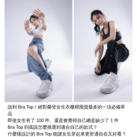
說到 Bra Top！絕對榮登女生衣櫃裡囤貨最多的一項必備單
品
即使女生有了 100 件、還是會覺得自己總是缺少了 1 件
Bra Top 到底該怎麼挑選到適合自己的款式？
什麼樣設計的 Bra Top 能讓女生穿起來更舒適自在又好看？