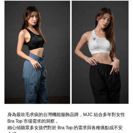
身為最吹毛求疵的台灣機能服飾品牌，MJC 結合多年對女性
Bra Top 市場需求的洞察，
細心傾聽眾多女孩們對於 Bra Top 的需求與各種痛點或不安