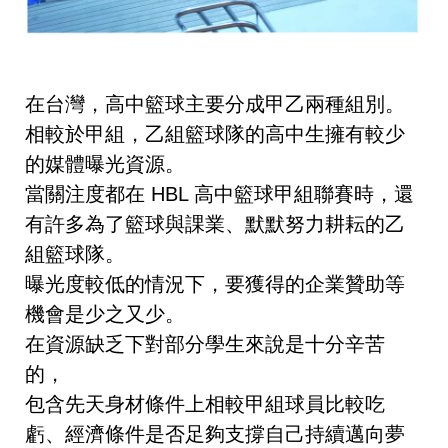
在台灣，
高中籃球
主要分成甲乙兩種組別。
相較於甲組，乙組籃球隊的高中生擁有較少
的媒體曝光資源。
當關注度都在 HBL 高中籃球甲組聯賽時，還
有許多為了籃球與課業、默默努力耕耘的乙
組籃球隊。
曝光
度較低的情況下，
要獲得的企業贊助等
機會是少之又少
。
在資源缺乏下
對部分
學生
來說是十分辛苦
的，
包含先天身材條件上相較甲組球員比較吃
虧、經濟條件是否足夠支撐自己持續邁向夢