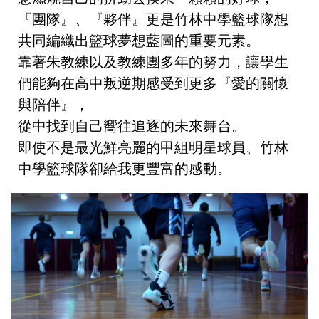
『團隊』、『夥伴』更是竹林
中學
籃球隊想
共同編織出籃球夢想藍圖的重要元素。
靠著
朱教練以及教練團
多年的努力，讓學
生
們能夠在高中叛逆期感受到更多『愛的關懷
與陪伴』，
從中找到自己嚮往追逐的未來舞台。
即使不是最光鮮亮麗的甲組明星球員、
竹林
中學籃球隊
卻給我更豐富的感動。