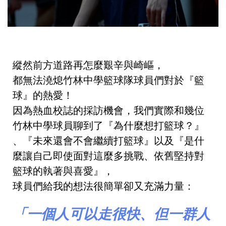
縱然前方道路再怎麼艱辛與崎嶇，
都無法澆熄
竹林中學籃球隊球員
們對於『籃
球』的熱愛！
因為熱血校誌的採訪機會，我們實際和幾位
竹林中學
球員聊到了『為什麼想打籃球？』
、『未來還會不會繼續打籃球』以及『是什
麼讓自己即使面對這麼多挑戰、依舊堅持對
籃球的執著與喜愛』，
球員們給我的想法很簡單卻又充滿力量：
「一個人可以走很快、但一群人