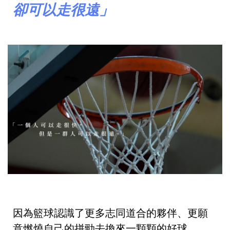
卻可以走很
遠
」
因為籃球認識了更多志同道合的夥伴、更願
意燃燒自己的拼勁去換來一顆顆的好球，