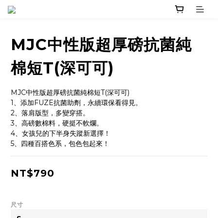
MJC中性版超厚磅抗菌純
棉短T(深可可)
MJC中性版超厚磅抗菌純棉短T(深可可)
1、添加FUZE抗菌助劑，永續環保看得見。
2、落肩版型，多變穿搭。
3、高磅數棉料，硬挺不軟爛。
4、女孩兒的下半身失蹤新選擇！
5、四種百搭色系，包色包起來！
NT$790
尺寸