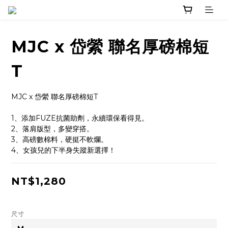
MJC x 岱縈 聯名厚磅棉短
T
MJC x 岱縈 聯名厚磅棉短T 
1、添加FUZE抗菌助劑，永續環保看得見。
2、落肩版型，多變穿搭。
3、高磅數棉料，硬挺不軟爛。
4、女孩兒的下半身失蹤新選擇！
NT$1,280
尺寸