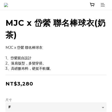
MJC x 岱縈 聯名棒球衣(奶
茶)
MJC x 岱縈 聯名棒球衣
1、岱縈親自設計
2、落肩版型，多變穿搭。
3、高磅數布料，硬挺不軟爛。
NT$3,280
尺寸