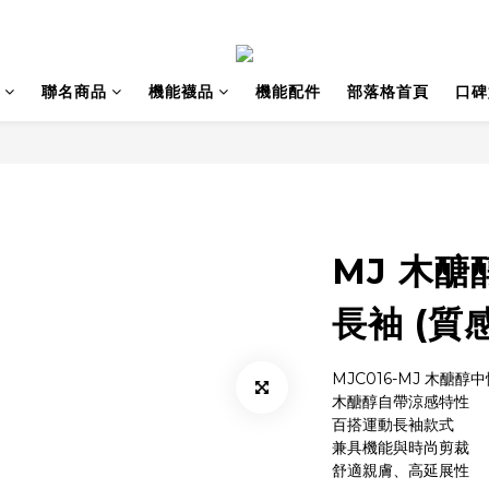
聯名商品
機能襪品
機能配件
部落格首頁
口碑
MJ 木
長袖 (質
MJC016-MJ 木醣醇
木醣醇自帶涼感特性
百搭運動長袖款式
兼具機能與時尚剪裁
舒適親膚、高延展性