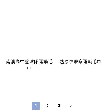
南澳高中籃球隊運動毛
熱原拳擊隊運動毛巾
巾
1
2
3