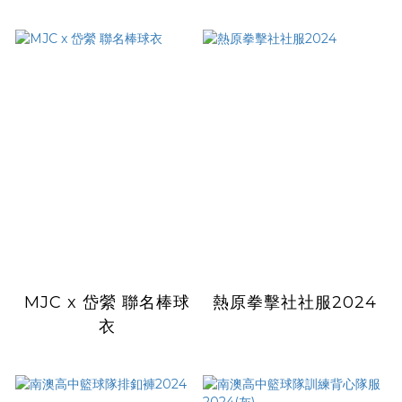
MJC x 岱縈 聯名棒球
熱原拳擊社社服2024
衣