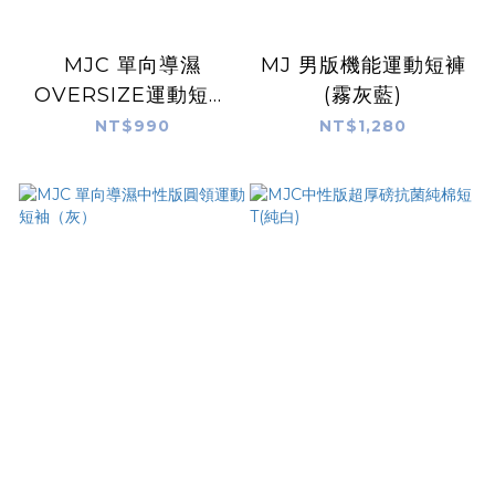
MJC 單向導濕
MJ 男版機能運動短褲
OVERSIZE運動短袖
(霧灰藍)
（灰藍）
NT$990
NT$1,280