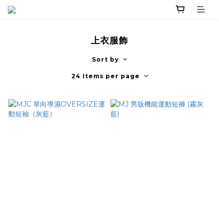
上衣服飾
Sort by
24 Items per page