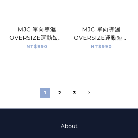
MJC 單向導濕
MJC 單向導濕
OVERSIZE運動短袖
OVERSIZE運動短袖
（霧灰綠）
（白）
NT$990
NT$990
1
2
3
About