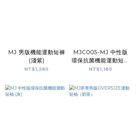
MJ 男版機能運動短褲
MJC005-MJ 中性版
(淺紫)
環保抗菌機能運動短袖
(淺藍)
NT$1,280
NT$1,180