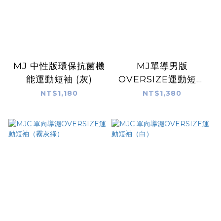
MJ 中性版環保抗菌機
MJ單導男版
能運動短袖 (灰)
OVERSIZE運動短袖
（奶茶）
NT$1,180
NT$1,380