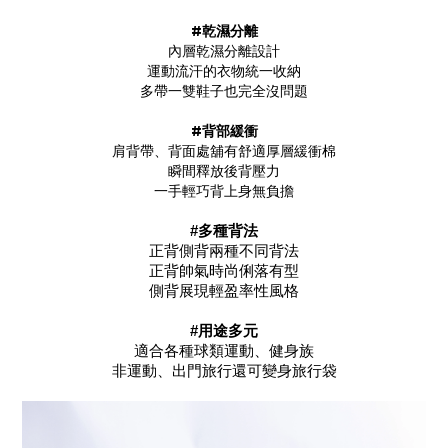
#乾濕分離
內層乾濕分離設計
運動流汗的衣物統一收納
多帶一雙鞋子也完全沒問題
#背部緩衝
肩背帶、背面處舖有舒適厚層緩衝棉
瞬間釋放後背壓力
一手輕巧背上身無負擔
#多種背法
正背側背兩種不同背法
正背
帥氣時尚俐落有型
側背
展現輕盈率性風格
#用途多元
適合各種球類運動、健身族
非運動、出門旅行還可變身
旅行袋